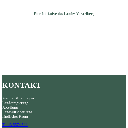
Eine Initiative des Landes Vorarlberg
KONTAKT
Amt der Vorarlberger
Landesregierung
Abteilung
Landwirtschaft und
ländlicher Raum
T. +43 5574 511