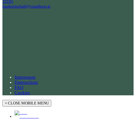
25105
landwirtschaft@vorarlberg.at
Impressum
Datenschutz
FAQ
Cookies
×
CLOSE MOBILE MENU