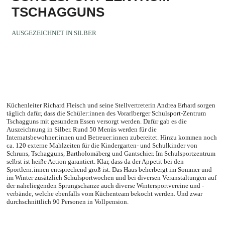
TSCHAGGUNS
AUSGEZEICHNET IN SILBER
Küchenleiter Richard Fleisch und seine Stellvertreterin Andrea Erhard sorgen
täglich dafür, dass die Schüler:innen des Vorarlberger Schulsport-Zentrum
Tschagguns mit gesundem Essen versorgt werden. Dafür gab es die
Auszeichnung in Silber. Rund 50 Menüs werden für die
Internatsbewohner:innen und Betreuer:innen zubereitet. Hinzu kommen noch
ca. 120 externe Mahlzeiten für die Kindergarten- und Schulkinder von
Schruns, Tschagguns, Bartholomäberg und Gantschier. Im Schulsportzentrum
selbst ist heiße Action garantiert. Klar, dass da der Appetit bei den
Sportlern:innen entsprechend groß ist. Das Haus beherbergt im Sommer und
im Winter zusätzlich Schulsportwochen und bei diversen Veranstaltungen auf
der naheliegenden Sprungschanze auch diverse Wintersportvereine und -
verbände, welche ebenfalls vom Küchenteam bekocht werden. Und zwar
durchschnittlich 90 Personen in Vollpension.