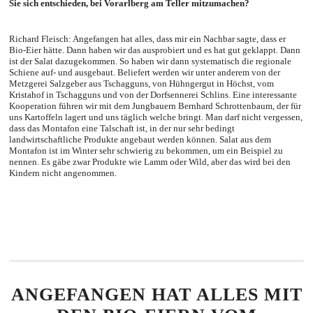
Sie sich entschieden, bei Vorarlberg am Teller mitzumachen?
Richard Fleisch: Angefangen hat alles, dass mir ein Nachbar sagte, dass er
Bio-Eier hätte. Dann haben wir das ausprobiert und es hat gut geklappt. Dann
ist der Salat dazugekommen. So haben wir dann systematisch die regionale
Schiene auf- und ausgebaut. Beliefert werden wir unter anderem von der
Metzgerei Salzgeber aus Tschagguns, von Hühngergut in Höchst, vom
Kristahof in Tschagguns und von der Dorfsennerei Schlins. Eine interessante
Kooperation führen wir mit dem Jungbauern Bernhard Schrottenbaum, der für
uns Kartoffeln lagert und uns täglich welche bringt. Man darf nicht vergessen,
dass das Montafon eine Talschaft ist, in der nur sehr bedingt
landwirtschaftliche Produkte angebaut werden können. Salat aus dem
Montafon ist im Winter sehr schwierig zu bekommen, um ein Beispiel zu
nennen. Es gäbe zwar Produkte wie Lamm oder Wild, aber das wird bei den
Kindern nicht angenommen.
ANGEFANGEN HAT ALLES MIT