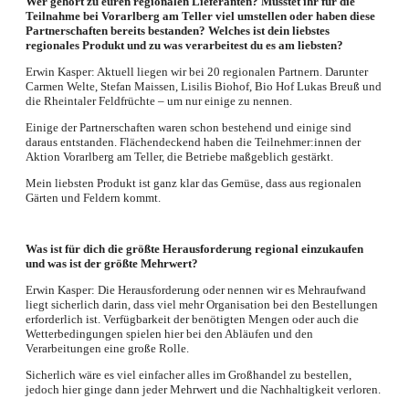
Wer gehört zu euren regionalen Lieferanten? Musstet ihr für die
Teilnahme bei Vorarlberg am Teller viel umstellen oder haben diese
Partnerschaften bereits bestanden? Welches ist dein liebstes
regionales Produkt und zu was verarbeitest du es am liebsten?
Erwin Kasper: Aktuell liegen wir bei 20 regionalen Partnern. Darunter
Carmen Welte, Stefan Maissen, Lisilis Biohof, Bio Hof Lukas Breuß und
die Rheintaler Feldfrüchte – um nur einige zu nennen.
Einige der Partnerschaften waren schon bestehend und einige sind
daraus entstanden. Flächendeckend haben die Teilnehmer:innen der
Aktion Vorarlberg am Teller, die Betriebe maßgeblich gestärkt.
Mein liebsten Produkt ist ganz klar das Gemüse, dass aus regionalen
Gärten und Feldern kommt.
Was ist für dich die größte Herausforderung regional einzukaufen
und was ist der größte Mehrwert?
Erwin Kasper: Die Herausforderung oder nennen wir es Mehraufwand
liegt sicherlich darin, dass viel mehr Organisation bei den Bestellungen
erforderlich ist. Verfügbarkeit der benötigten Mengen oder auch die
Wetterbedingungen spielen hier bei den Abläufen und den
Verarbeitungen eine große Rolle.
Sicherlich wäre es viel einfacher alles im Großhandel zu bestellen,
jedoch hier ginge dann jeder Mehrwert und die Nachhaltigkeit verloren.