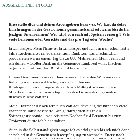
AUSGEZEICHNET IN GOLD
Bitte stelle dich und deinen Arbeitgebern kurz vor. Wo hast du deine
Erfahrungen in der Gastronomie gesammelt und seit wann bist du im
jetzigen Unternehmen? Wer wird von euch mit Speisen versorgt? Wie
viele Personen oder Gerichte sind das pro Tag oder Woche?
Erwin Kasper: Mein Name ist Erwin Kasper und ich bin nun schon fast 5
Jahre Küchenleiter im Sozialzentrum Rankweil. Durchschnittlich
produzieren wir an einem Tag bis zu 600 Mahlzeiten. Mein Team und
ich dürfen – Großer Dank an die Gemeinde Rankweil – mit frischen,
regionalen und zum Teil Bio-Produkten kochen.
Unsere Bewohner:innen im Haus sowie im betreuten Wohnen in der
Rebengasse, Essen auf Räder, unsere Schulen und
Kindergarteneinrichtungen, den offenen Mittagstisch und unsere
Mitarbeiter:innen kommen täglich in den Genuss der regionalen,
frischen Küche von uns.
Mein Traumberuf Koch lernte ich von der Picke auf, der mir dann viele
spannende Jahre bescherte. Von gutbürgerlich bis in die
Spitzengastronomie – von privatem Kochen für 4 Personen bis zum
Großevent durfte ich hier erfahren.
Auch in die Selbstständigkeit wagte ich es erfolgreich bis ich mich dann
entschied in die Gemeinschaftsverpflegung zu wechseln. Zuerst noch