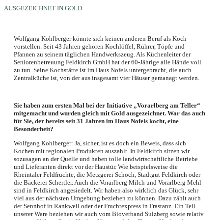
AUSGEZEICHNET IN GOLD
Wolfgang Kohlberger könnte sich keinen anderen Beruf als Koch
vorstellen. Seit 43 Jahren gehören Kochlöffel, Rührer, Töpfe und
Pfannen zu seinem täglichen Handwerkszeug. Als Küchenleiter der
Seniorenbetreuung Feldkirch GmbH hat der 60-Jährige alle Hände voll
zu tun. Seine Kochstätte ist im Haus Nofels untergebracht, die auch
Zentralküche ist, von der aus insgesamt vier Häuser gemanagt werden.
Sie haben zum ersten Mal bei der Initiative „Vorarlberg am Teller“
mitgemacht und wurden gleich mit Gold ausgezeichnet. War das auch
für Sie, der bereits seit 31 Jahren im Haus Nofels kocht, eine
Besonderheit?
Wolfgang Kohlberger: Ja, sicher, ist es doch ein Beweis, dass sich
Kochen mit regionalen Produkten auszahlt. In Feldkirch sitzen wir
sozusagen an der Quelle und haben tolle landwirtschaftliche Betriebe
und Lieferanten direkt vor der Haustür. Wie beispielsweise die
Rheintaler Feldfrüchte, die Metzgerei Schöch, Stadtgut Feldkirch oder
die Bäckerei Schertler. Auch die Vorarlberg Milch und Vorarlberg Mehl
sind in Feldkirch angesiedelt. Wir haben also wirklich das Glück, sehr
viel aus der nächsten Umgebung beziehen zu können. Dazu zählt auch
der Sennhof in Rankweil oder der Fruchtexpress in Frastanz. Ein Teil
unserer Ware beziehen wir auch vom Bioverband Sulzberg sowie relativ