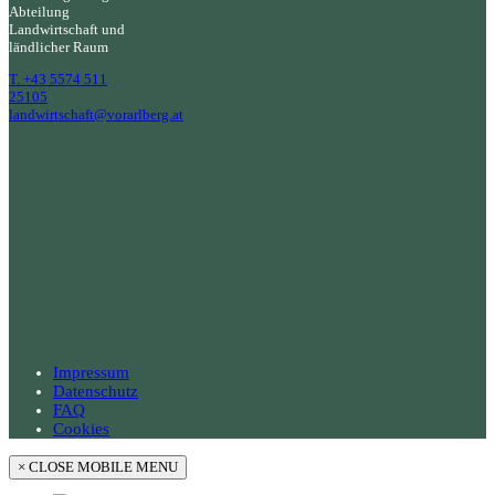
Abteilung
Landwirtschaft und
ländlicher Raum
T. +43 5574 511
25105
landwirtschaft@vorarlberg.at
Impressum
Datenschutz
FAQ
Cookies
×
CLOSE MOBILE MENU