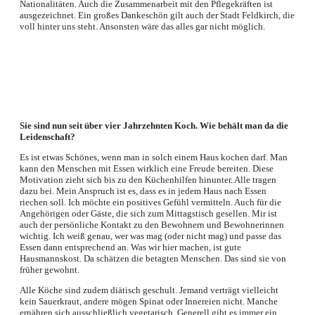
Nationalitäten. Auch die Zusammenarbeit mit den Pflegekräften ist
ausgezeichnet. Ein großes Dankeschön gilt auch der Stadt Feldkirch, die
voll hinter uns steht. Ansonsten wäre das alles gar nicht möglich.
Sie sind nun seit über vier Jahrzehnten Koch. Wie behält man da die
Leidenschaft?
Es ist etwas Schönes, wenn man in solch einem Haus kochen darf. Man
kann den Menschen mit Essen wirklich eine Freude bereiten. Diese
Motivation zieht sich bis zu den Küchenhilfen hinunter. Alle tragen
dazu bei. Mein Anspruch ist es, dass es in jedem Haus nach Essen
riechen soll. Ich möchte ein positives Gefühl vermitteln. Auch für die
Angehörigen oder Gäste, die sich zum Mittagstisch gesellen. Mir ist
auch der persönliche Kontakt zu den Bewohnern und Bewohnerinnen
wichtig. Ich weiß genau, wer was mag (oder nicht mag) und passe das
Essen dann entsprechend an. Was wir hier machen, ist gute
Hausmannskost. Da schätzen die betagten Menschen. Das sind sie von
früher gewohnt.
Alle Köche sind zudem diätisch geschult. Jemand verträgt vielleicht
kein Sauerkraut, andere mögen Spinat oder Innereien nicht. Manche
ernähren sich ausschließlich vegetarisch. Generell gibt es immer ein