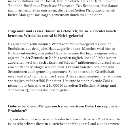
neu von Hühner.Gut in Höchst, Naturprodukte Flatz in Hard und vom
Truthahn-Hof Armin Fritsch aus Übersaxen. Das Schöne ist, dass daraus
auch Partnerschaften entstehen, die beiden Seiten Planungssicherheit
bietet. Man geht sozusagen gemeinsam durch dick und dünn.
Insgesamt sind es vier Häuser in Feldkirch, die sie küchentechnisch
betreuen. Wird alles zentral in Nofels gekocht?
Es gibt einen gemeinsamen Warenkorb mit vorwiegend regionalen
Produkten, aus dem jedes Haus zugreifen kann. Manches wird hier in
Nofels vorbereitet, aber jedes Haus hat eigene Köche, die eigenständig
agieren. In der Zentrale in Nofels werden täglich über 400 Mahlzeiten
zubereitet, weil wir auch „Essen auf Rädern“ mitbetreuen und zusätzlich
einen offenen Mittagstisch anbieten. Der wird von den Senioren und
Seniorinnen auch gerne angenommen. So können sie in Gesellschaft
essen und sind nicht allein zu Hause. Alles zusammengerechnet kommen
wir täglich auf über 500 Einheiten. Um eine beeindruckende Zahl zu
nennen: pro Jahr sind es 215.000 Mahlzeiten (Frühstück, Mittag- und
Abendessen), die über die Tische gehen.
Gäbe es bei diesen Mengen noch einen weiteren Bedarf an regionalen
Produkten?
Ja, vor allem im Gemüsebereich oder bei biozertifizierten Produkten. Da
ist es sehr schwer, diese in ausreichender Menge im Land zu bekommen.