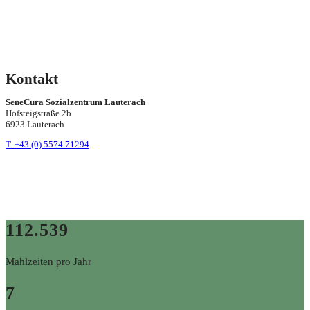
Kontakt
SeneCura Sozialzentrum Lauterach
Hofsteigstraße 2b
6923 Lauterach
T. +43 (0) 5574 71294
112.539
Mahlzeiten pro Jahr
7