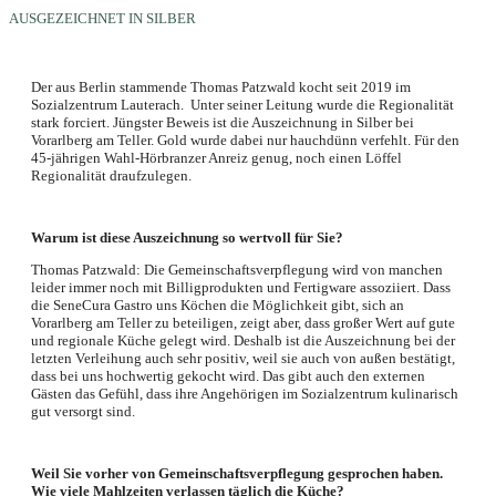
AUSGEZEICHNET IN SILBER
Der aus Berlin stammende Thomas Patzwald kocht seit 2019 im
Sozialzentrum Lauterach. Unter seiner Leitung wurde die Regionalität
stark forciert. Jüngster Beweis ist die Auszeichnung in Silber bei
Vorarlberg am Teller. Gold wurde dabei nur hauchdünn verfehlt. Für den
45-jährigen Wahl-Hörbranzer Anreiz genug, noch einen Löffel
Regionalität draufzulegen.
Warum ist diese Auszeichnung so wertvoll für Sie?
Thomas Patzwald: Die Gemeinschaftsverpflegung wird von manchen
leider immer noch mit Billigprodukten und Fertigware assoziiert. Dass
die SeneCura Gastro uns Köchen die Möglichkeit gibt, sich an
Vorarlberg am Teller zu beteiligen, zeigt aber, dass großer Wert auf gute
und regionale Küche gelegt wird. Deshalb ist die Auszeichnung bei der
letzten Verleihung auch sehr positiv, weil sie auch von außen bestätigt,
dass bei uns hochwertig gekocht wird. Das gibt auch den externen
Gästen das Gefühl, dass ihre Angehörigen im Sozialzentrum kulinarisch
gut versorgt sind.
Weil Sie vorher von Gemeinschaftsverpflegung gesprochen haben.
Wie viele Mahlzeiten verlassen täglich die Küche?