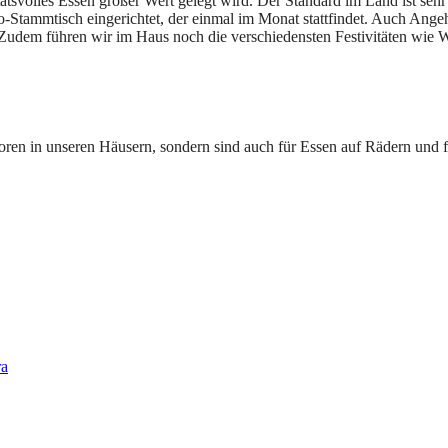
tätsvolles Essen großer Wert gelegt wird. Der Standard im Land ist sehr
o-Stammtisch eingerichtet, der einmal im Monat stattfindet. Auch Ange
dem führen wir im Haus noch die verschiedensten Festivitäten wie We
oren in unseren Häusern, sondern sind auch für Essen auf Rädern und f