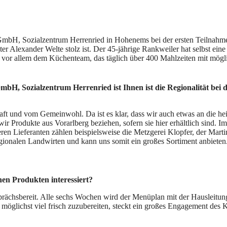
mbH, Sozialzentrum Herrenried in Hohenems bei der ersten Teilnahme de
er Alexander Welte stolz ist. Der 45-jährige Rankweiler hat selbst ein
 vor allem dem Küchenteam, das täglich über 400 Mahlzeiten mit mögli
GmbH, Sozialzentrum Herrenried
ist Ihnen ist die Regionalität bei
ft und vom Gemeinwohl. Da ist es klar, dass wir auch etwas an die hei
wir Produkte aus Vorarlberg beziehen, sofern sie hier erhältlich sind. 
ren Lieferanten zählen beispielsweise die Metzgerei Klopfer, der Marti
ionalen Landwirten und kann uns somit ein großes Sortiment anbieten.
hen Produkten interessiert?
prächsbereit. Alle sechs Wochen wird der Menüplan mit der Hausleitung
 möglichst viel frisch zuzubereiten, steckt ein großes Engagement des 