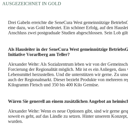
AUSGEZEICHNET IN GOLD
Drei Gabeln erreichte die SeneCura West gemeinnützige BetriebsG
eine dazu, was Gold bedeutet. Ein schöner Erfolg, auf den Hausleit
Anschluss zwei postgraduale Studien abgeschlossen. Sein Lob gilt
Als Hausleiter in der
SeneCura West gemeinnützige Betriebs
Initiative Vorarlberg am Teller?
Alexander Welte: Als Sozialzentrum leben wir von der Gemeinscha
Forcierung der Regionalität möglich. Mir ist es ein Anliegen, dass 
Lebensmittel herzustellen. Und die unterstützen wir gerne. Zu unse
auch der Regionalmarkt. Dieser bezieht Produkte von mehreren reg
Kilogramm Fleisch und 350 bis 400 Kilo Gemüse.
Wären Sie generell an einem zusätzlichen Angebot an heimisc
Alexander Welte: Wenn es neue Optionen gibt, sind wir gerne ges
soweit es geht, auf das Ländle zu setzen. Hinter unserem Konzept,
wurden.