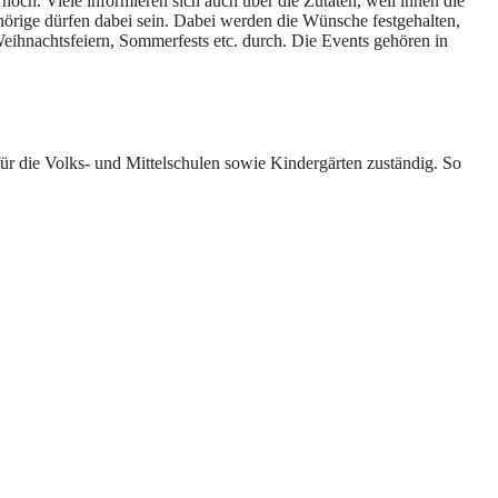
 hoch. Viele informieren sich auch über die Zutaten, weil ihnen die
hörige dürfen dabei sein. Dabei werden die Wünsche festgehalten,
ihnachtsfeiern, Sommerfests etc. durch. Die Events gehören in
ür die Volks- und Mittelschulen sowie Kindergärten zuständig. So