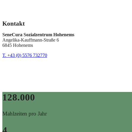
Kontakt
SeneCura Sozialzentrum Hohenems
Angelika-Kauffmann-Straße 6
6845 Hohenems
T. +43 (0) 5576 732770
128.000
Mahlzeiten pro Jahr
4