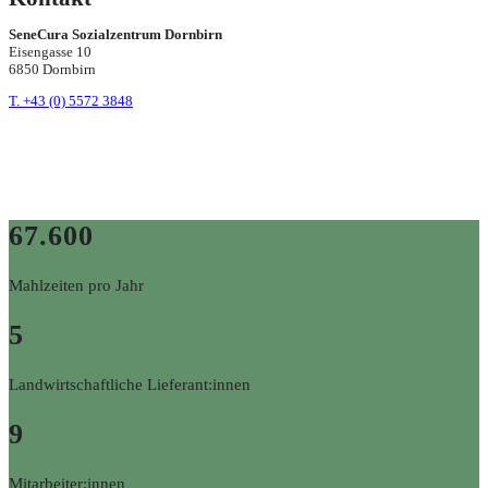
SeneCura Sozialzentrum Dornbirn
Eisengasse 10
6850 Dornbirn
T. +43 (0) 5572 3848
67.600
Mahlzeiten pro Jahr
5
Landwirtschaftliche Lieferant:innen
9
Mitarbeiter:innen