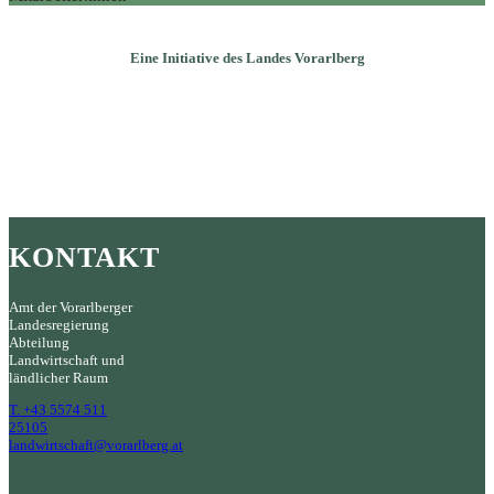
Eine Initiative des Landes Vorarlberg
KONTAKT
Amt der Vorarlberger
Landesregierung
Abteilung
Landwirtschaft und
ländlicher Raum
T. +43 5574 511
25105
landwirtschaft@vorarlberg.at