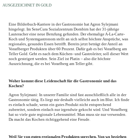
AUSGEZEICHNET IN GOLD
Eine Bilderbuch-Karriere in der Gastronomie hat Agron Sylejmani
hingelegt. Im SeneCura Sozialzentrum Dornbirn hat der 31-jährige
Lauteracher eine neue Berufung gefunden. Der ehemalige A-La-Carte-
Koch und Systemgastronom stellt an sich selbst höchste Ansprüche, was
regionales, gesundes Essen betrifft. Bereits jetzt beträgt der Anteil an
Vorarlberger Produkten über 60 Prozent. Dafür gab es bei Vorarlberg am
Teller Gold. Geht es nach dem Küchen- und Gastroleiter, soll dieser Wert
noch gesteigert werden. Sein Ziel ist Platin – also die höchste
Auszeichnung, die es bei Vorarlberg am Teller gibt.
Woher kommt diese Leidenschaft für die Gastronomie und das
Kochen?
Agron Sylejmani: In unserer Familie sind fast ausschließlich alle in der
Gastronomie tätig. Es liegt mir deshalb vielleicht auch im Blut. Ich finde
es einfach schade, wenn ein gutes Produkt nicht entsprechend
zubereitet, sondern einfach nur irgendwie gekocht wird. Und Vorarlberg
hat so viele gute regionale Lebensmittel. Man muss sie nur verwenden.
Da macht das Kochen richtiggehend eine Freude.
Weil Sie von guten regionalen Produkten sprechen. Von wo beziehen