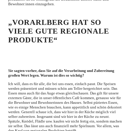
Bewohner:innen einzugehen.
„VORARLBERG HAT SO
VIELE GUTE REGIONALE
PRODUKTE“
Sie sagten vorher, dass Sie auf die Verarbeitung und Zubereitung
großen Wert legen. Warum ist dies so wichtig?
Ich will, dass es für alle, die bei uns essen, einfach passt. Die Speisen
werden präsentiert und müssen schön am Teller hergerichtet sein. Das
Essen muss auch für das Auge etwas gleichschauen. Das gilt für unsere
externen Gäste, die in unser öffentliches Cafè kommen, genauso wie für
die Bewohner und Bewohnerinnen des Hauses. Selbst püriertes Essen,
wie es einige Menschen brauchen, kann appetitlich und schön dekoriert
werden. Generell schaue ich, dass wir hier in der Küche möglich viel
selber zubereiten. Insgesamt sind wir hier in der Küche zu neunt.
Spätzle, Knödel, Flädle usw. kaufen wir nicht fertig ein, sondern machen
sie selbst. Das lässt uns auch finanziell mehr Spielraum. Vor allem, was
den Kauf von regionalen Produkten betrifft.