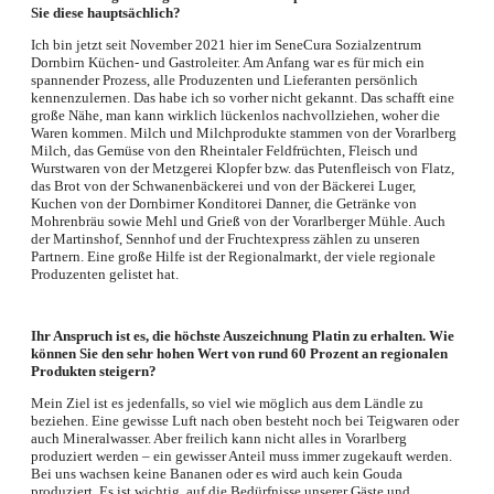
Sie diese hauptsächlich?
Ich bin jetzt seit November 2021 hier im SeneCura Sozialzentrum
Dornbirn Küchen- und Gastroleiter. Am Anfang war es für mich ein
spannender Prozess, alle Produzenten und Lieferanten persönlich
kennenzulernen. Das habe ich so vorher nicht gekannt. Das schafft eine
große Nähe, man kann wirklich lückenlos nachvollziehen, woher die
Waren kommen. Milch und Milchprodukte stammen von der Vorarlberg
Milch, das Gemüse von den Rheintaler Feldfrüchten, Fleisch und
Wurstwaren von der Metzgerei Klopfer bzw. das Putenfleisch von Flatz,
das Brot von der Schwanenbäckerei und von der Bäckerei Luger,
Kuchen von der Dornbirner Konditorei Danner, die Getränke von
Mohrenbräu sowie Mehl und Grieß von der Vorarlberger Mühle. Auch
der Martinshof, Sennhof und der Fruchtexpress zählen zu unseren
Partnern. Eine große Hilfe ist der Regionalmarkt, der viele regionale
Produzenten gelistet hat.
Ihr Anspruch ist es, die höchste Auszeichnung Platin zu erhalten. Wie
können Sie den sehr hohen Wert von rund 60 Prozent an regionalen
Produkten steigern?
Mein Ziel ist es jedenfalls, so viel wie möglich aus dem Ländle zu
beziehen. Eine gewisse Luft nach oben besteht noch bei Teigwaren oder
auch Mineralwasser. Aber freilich kann nicht alles in Vorarlberg
produziert werden – ein gewisser Anteil muss immer zugekauft werden.
Bei uns wachsen keine Bananen oder es wird auch kein Gouda
produziert. Es ist wichtig, auf die Bedürfnisse unserer Gäste und