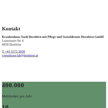
Kontakt
Krankenhaus Stadt Dornbirn mit Pflege und Sozialdienste Dornbirn GmbH
Lustenauer Str. 4
6850 Dornbirn
T. +43 5572 3030
verwaltung.kh@dornbirn.at
400.000
Mahlzeiten pro Jahr
10