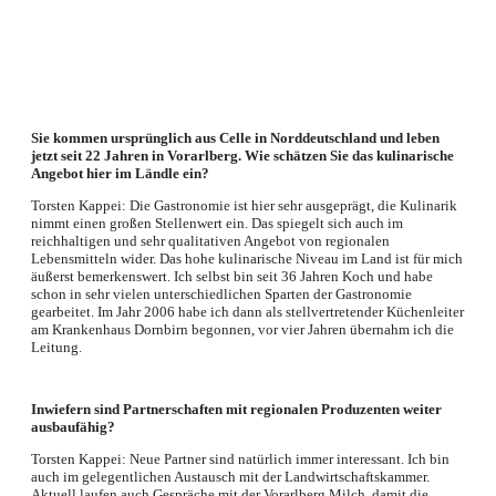
Sie kommen ursprünglich aus Celle in Norddeutschland und leben
jetzt seit 22 Jahren in Vorarlberg. Wie schätzen Sie das kulinarische
Angebot hier im Ländle ein?
Torsten Kappei: Die Gastronomie ist hier sehr ausgeprägt, die Kulinarik
nimmt einen großen Stellenwert ein. Das spiegelt sich auch im
reichhaltigen und sehr qualitativen Angebot von regionalen
Lebensmitteln wider. Das hohe kulinarische Niveau im Land ist für mich
äußerst bemerkenswert. Ich selbst bin seit 36 Jahren Koch und habe
schon in sehr vielen unterschiedlichen Sparten der Gastronomie
gearbeitet. Im Jahr 2006 habe ich dann als stellvertretender Küchenleiter
am Krankenhaus Dornbirn begonnen, vor vier Jahren übernahm ich die
Leitung.
Inwiefern sind Partnerschaften mit regionalen Produzenten weiter
ausbaufähig?
Torsten Kappei: Neue Partner sind natürlich immer interessant. Ich bin
auch im gelegentlichen Austausch mit der Landwirtschaftskammer.
Aktuell laufen auch Gespräche mit der Vorarlberg Milch, damit die