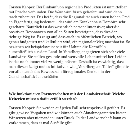
Torsten Kappei: Der Einkauf von regionalen Produkten ist unmittelbar
mit Frische verbunden. Die Ware wird frisch geliefert und wird dann
rasch zubereitet. Das heißt, dass die Regionalität auch einen hohen Grad
an Eigenfertigung bedeutet – das wird am Krankenhaus Dornbirn sehr
geschätzt. Natürlich ist das wesentlich personalintensiver, aber die
positiven Resonanzen von allen Seiten bestätigten, dass dies der
richtige Weg ist. Es zeigt auf, dass auch im öffentlichen Bereich, wo
genau budgetiert und kalkuliert wird, ein regionaler Weg machbar ist. So
beziehen wir beispielsweise seit fünf Jahren die Kartoffeln
ausschließlich aus dem Land. In Vorarlberg engagieren sich sehr viele
Landwirte. Sie stellen gesunde und wertvolle Lebensmittel her. Leider
ist das noch immer viel zu wenig präsent. Deshalb ist es wichtig, dass
man dies aufzeigt und es Initiativen wie „Vorarlberg am Teller“ gibt, die
vor allem auch das Bewusstsein für regionales Denken in der
Gemeinschaftsküche schärfen.
Wie funktionieren Partnerschaften mit der Landwirtschaft. Welche
Kriterien müssen dafür erfüllt werden?
Torsten Kappei: Sie werden auf jeden Fall sehr respektvoll geführt. Es
gibt gewisse Vorgaben und wir können auch Abnahmegarantien bieten.
Wir setzen aber niemanden unter Druck. In der Landwirtschaft kann es
vorkommen, dass es mal Ausfälle gibt.